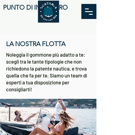
PUNTO DI INCONTRO
LA NOSTRA FLOTTA
Noleggia il gommone più adatto a te:
scegli tra le tante tipologie che non
richiedono la patente nautica, e trova
quella che fa per te. Siamo un team di
esperti a tua disposizione per
consigliarti!
Joker boat 520
Lunghezza F.T. 
cm.507

Portata Persone 10
