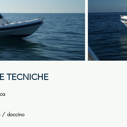
E TECNICHE
ica
no / doccino