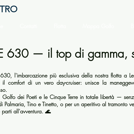
NTRO
e
Contatti
Flotta
Mappa Golfo
B
630 — il top di gamma, s
30, l'imbarcazione più esclusiva della nostra flotta a Le
e il comfort di un vero day-cruiser: unisce la manegg
sso.
l Golfo dei Poeti e le Cinque Terre in totale libertà — sen
di Palmaria, Tino e Tinetto, o per un aperitivo al tramonto ver
parti all'avventura. 🌊