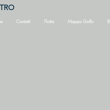
NTRO
e
Contatti
Flotta
Mappa Golfo
B