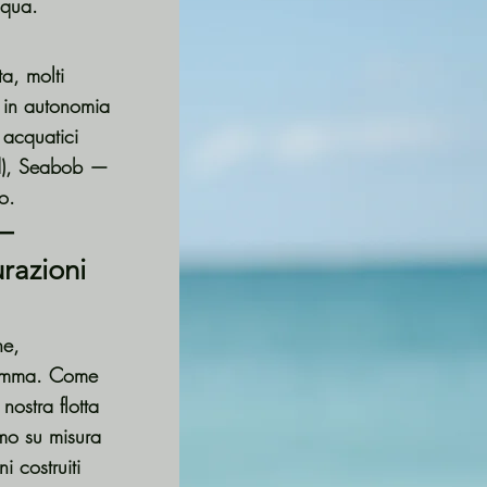
acqua.
a, molti
e in autonomia
 acquatici
ard), Seabob —
o.
—
razioni
ne,
gamma. Come
 nostra flotta
mo su misura
 costruiti