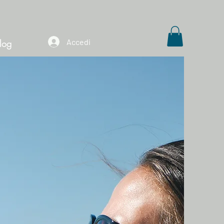
Accedi
log