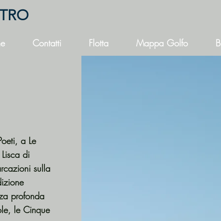
NTRO
e
Contatti
Flotta
Mappa Golfo
B
oeti, a Le
 Lisca di
rcazioni sulla
dizione
za profonda
ole, le Cinque