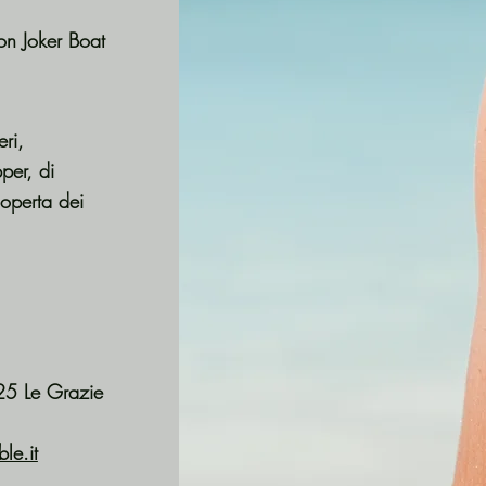
on Joker Boat
ri,
per, di
coperta dei
25 Le Grazie
le.it