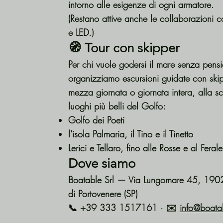
intorno alle esigenze di ogni armatore.
(Restano attive anche le collaborazioni c
e LED.)
🧭 Tour con skipper
Per chi vuole godersi il mare senza pensie
organizziamo escursioni guidate con skip
mezza giornata o giornata intera, alla s
luoghi più belli del Golfo:
Golfo dei Poeti
l'isola Palmaria, il Tino e il Tinetto
Lerici e Tellaro, fino alle Rosse e al Ferale
Dove siamo
Boatable Srl — Via Lungomare 45, 190
di Portovenere (SP)
📞 +39 333 1517161 · ✉️
info@boatab