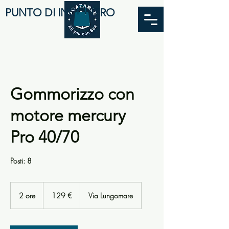
PUNTO DI INCONTRO
Gommorizzo con
motore mercury
Pro 40/70
Posti: 8
129
euro
2 ore
2
129 €
Via Lungomare
o
r
e