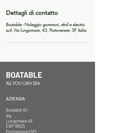
Dettagli di contatto
Boatable - Noleggio gommoni, efoil e electric
surf, Via Lungomare, 45, Portovenere, SP, Italia
BOATABLE
ALL YOU CAN SEA
AZIENDA
Boatable Srl
Via
Lungomare,45
CAP 19025
Portovenere (SP)