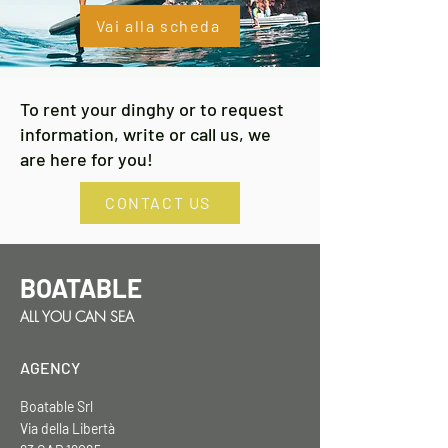
board. Lezioni 
Vai alla scheda
individuali, di 
gruppo o noleggio 
tavole
To rent your dinghy or to request
information, write or call us, we
are here for you!
CONTACT US
BOATABLE
ALL YOU CAN SEA
AGENCY
Boatable Srl
Via della Libertà