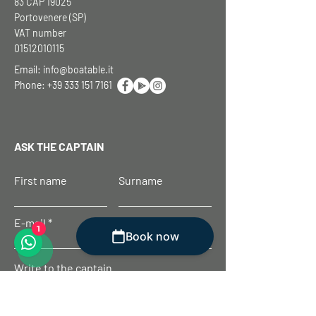
83 CAP 19025
Portovenere (SP)
VAT number
01512010115
Email:
info@boatable.it
Phone:
+39 333 151 7161
ASK THE CAPTAIN
First name
Surname
E-mail
1
Book now
Write to the captain